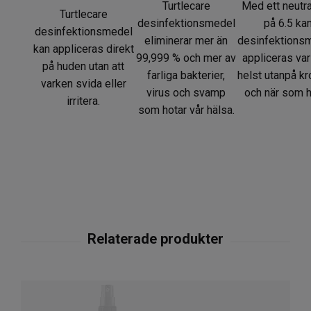
Turtlecare
Med ett neutra
Turtlecare
desinfektionsmedel
på 6.5 ka
desinfektionsmedel
eliminerar mer än
desinfektions
kan appliceras direkt
99,999 % och mer av
appliceras va
på huden utan att
farliga bakterier,
helst utanpå k
varken svida eller
virus och svamp
och när som h
irritera.
som hotar vår hälsa.