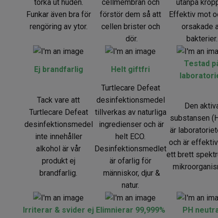
torka ut huden.
cellmembran och
utanpå krop
Funkar även bra för
förstör dem så att
Effektiv mot o
rengöring av ytor.
cellen brister och
orsakade 
dör.
bakterier.
Testad p
Ej brandfarlig
Helt giftfri
laboratori
Turtlecare Defeat
Tack vare att
desinfektionsmedel
Den aktiv
Turtlecare Defeat
tillverkas av naturliga
substansen (
desinfektionsmedel
ingredienser och är
är laboratorie
inte innehåller
helt ECO.
och är effekti
alkohol är vår
Desinfektionsmedlet
ett brett spekt
produkt ej
är ofarlig för
mikroorganis
brandfarlig.
människor, djur &
natur.
Irriterar & svider ej
Elimnierar 99,999%
PH neutra