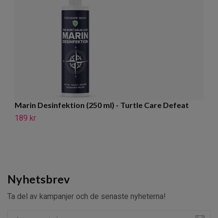
Marin Desinfektion (250 ml) - Turtle Care Defeat
In
D
189 kr
18
Nyhetsbrev
Ta del av kampanjer och de senaste nyheterna!