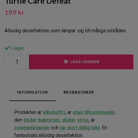
Turtle Care Defeat
189 kr
Allsidig desinfektion som lämpar sig till många områden.
I lager
LÄGG I KORGEN
INFORMATION
RECENSIONER
Produkten är
alkoholfr
i
, är
utan tillsatsmedel
,
den
dödar bakterier
,
dödar virus
, är
svampdödande
och
tar bort dålig lukt
. En
fantastiskt allsidig desinfektion.