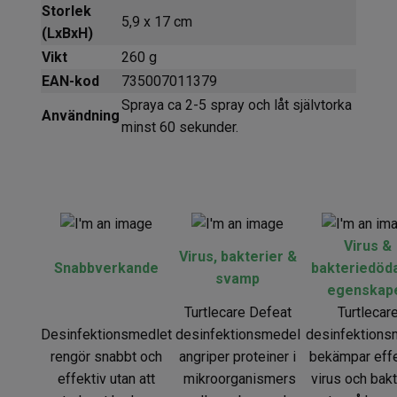
Storlek
5,9 x 17 cm
(LxBxH)
Vikt
260 g
EAN-kod
735007011379
Spraya ca 2-5 spray och låt självtorka
Användning
minst 60 sekunder.
Virus &
Virus, bakterier &
Snabbverkande
bakteriedöd
svamp
egenskap
Turtlecare Defeat
Turtlecar
Desinfektionsmedlet
desinfektionsmedel
desinfektions
rengör snabbt och
angriper proteiner i
bekämpar effe
effektiv utan att
mikroorganismers
virus och bakt