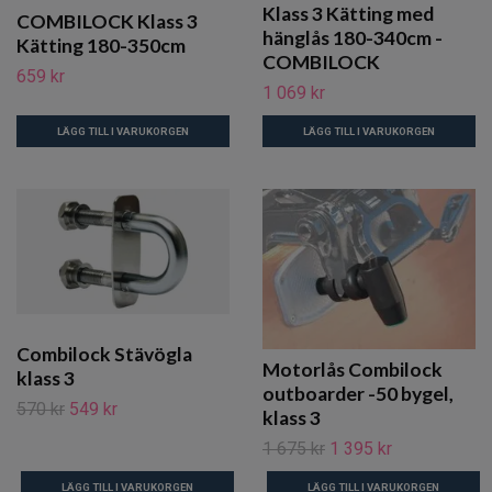
Klass 3 Kätting med
COMBILOCK Klass 3
hänglås 180-340cm -
Kätting 180-350cm
COMBILOCK
659 kr
1 069 kr
LÄGG TILL I VARUKORGEN
LÄGG TILL I VARUKORGEN
Combilock Stävögla
Motorlås Combilock
klass 3
outboarder -50 bygel,
570 kr
549 kr
klass 3
1 675 kr
1 395 kr