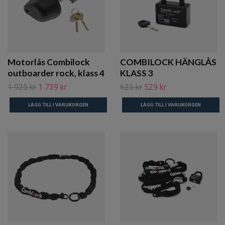
Motorlås Combilock
COMBILOCK HÄNGLÅS
outboarder rock, klass 4
KLASS 3
1 925 kr
1 739 kr
625 kr
529 kr