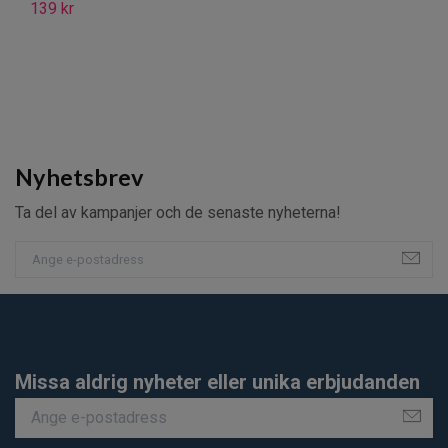
139 kr
C
95
Nyhetsbrev
Ta del av kampanjer och de senaste nyheterna!
Missa aldrig nyheter eller unika erbjudanden