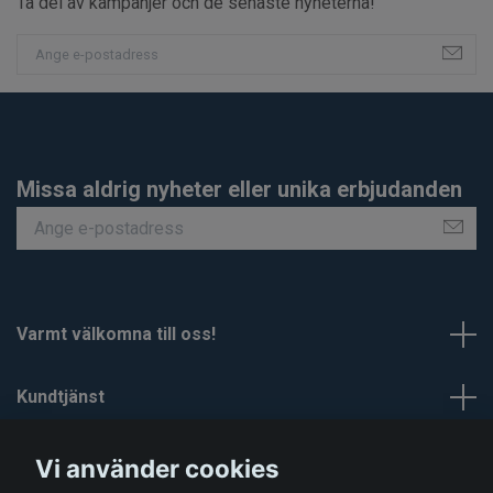
Ta del av kampanjer och de senaste nyheterna!
Missa aldrig nyheter eller unika erbjudanden
Varmt välkomna till oss!
Kundtjänst
Om Smartaskydd
Vi använder cookies