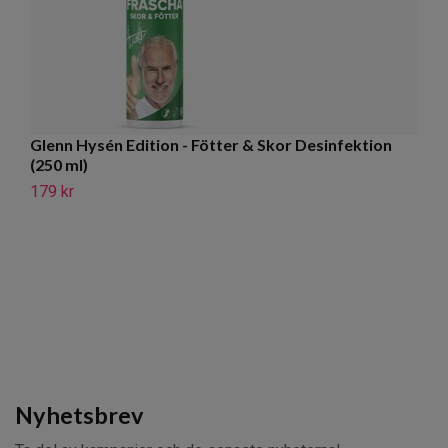
Glenn Hysén Edition - Fötter & Skor Desinfektion
Ut
(250 ml)
D
179 kr
18
Nyhetsbrev