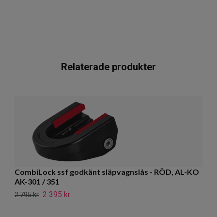
H
CombiLock ssf godkänt släpvagnslås - RÖD, AL-KO
AK-301 / 351
44
2 395 kr
2 795 kr