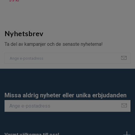
19
Nyhetsbrev
Ta del av kampanjer och de senaste nyheterna!
Missa aldrig nyheter eller unika erbjudanden
Varmt välkomna till oss!