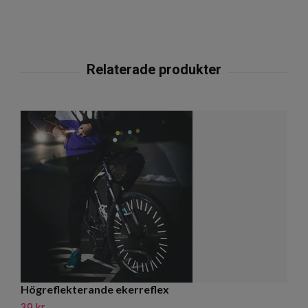
Högreflekterande ekerreflex
K
39 kr