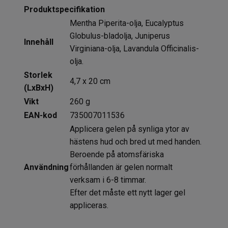
Produktspecifikation
Mentha Piperita-olja, Eucalyptus
Globulus-bladolja, Juniperus
Innehåll
Virginiana-olja, Lavandula Officinalis-
olja.
Storlek
4,7 x 20 cm
(LxBxH)
Vikt
260 g
EAN-kod
735007011536
Applicera gelen på synliga ytor av
hästens hud och bred ut med handen.
Beroende på atomsfäriska
Användning
förhållanden är gelen normalt
verksam i 6-8 timmar.
Efter det måste ett nytt lager gel
appliceras.