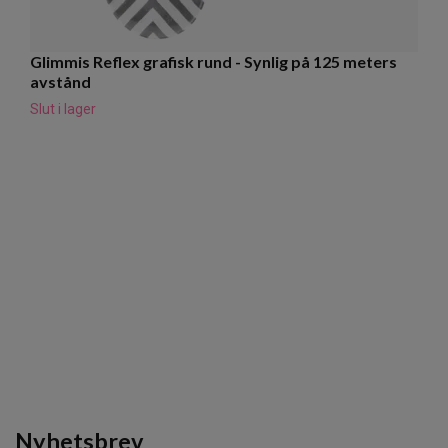
Glimmis Reflex grafisk rund - Synlig på 125 meters
R
avstånd
Sl
Slut i lager
Nyhetsbrev