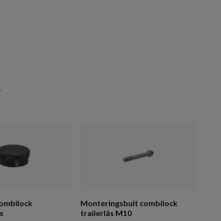
ombilock
Monteringsbult combilock
s
trailerlås M10