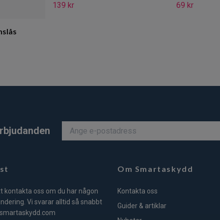
139 kr
69 kr
nslås
 erbjudanden
st
Om Smartaskydd
tt kontakta oss om du har någon
Kontakta oss
undering. Vi svarar alltid så snabbt
Guider & artiklar
smartaskydd.com