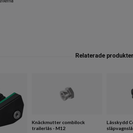
llerna
Knäckmutter combilock
Låsskydd C
trailerlås - M12
släpvagnslå