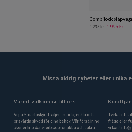
Combilock släpvag
1 995 kr
2 295 kr
Missa aldrig nyheter eller unika
Varmt välkomna till oss!
Kundtjän
Vi på Smartaskydd säljer smarta, enkla och
Tveka inte a
prisvärda skydd för dina behov. Vår försäljning
fråga eller f
sker online där vi erbjuder snabba och säkra
vi kan!
info@