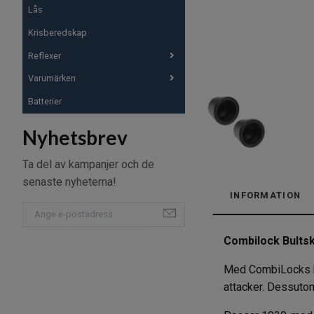
Lås
Krisberedskap
Reflexer
Varumärken
Batterier
Nyhetsbrev
Ta del av kampanjer och de
senaste nyheterna!
INFORMATION
Combilock Bults
Med CombiLocks bul
attacker. Dessutom