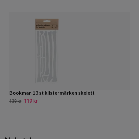
Bookman 13 st klistermärken skelett
J
(2
119 kr
139 kr
18