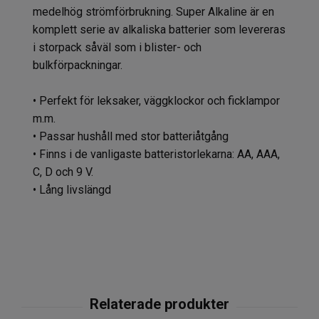
medelhög strömförbrukning. Super Alkaline är en
komplett serie av alkaliska batterier som levereras
i storpack såväl som i blister- och
bulkförpackningar.
• Perfekt för leksaker, väggklockor och ficklampor
m.m.
• Passar hushåll med stor batteriåtgång
• Finns i de vanligaste batteristorlekarna: AA, AAA,
C, D och 9 V.
• Lång livslängd