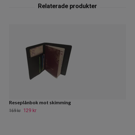
Reseplånbok mot skimming
C
129 kr
169 kr
62