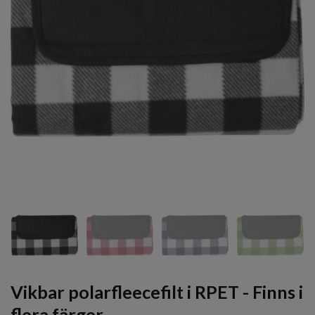
Vikbar polarfleecefilt i RPET - Finns i
flera färger